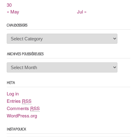
30
« May
Jul »
CHAUDOSSIERS
Chaudossiers
ARCHIVES POUSSIÉREUSES
Archives
poussiéreuses
META
Log in
Entries
RSS
Comments
RSS
WordPress.org
INSTAPOUICK