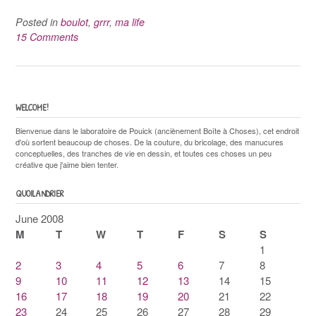
Posted in
boulot
,
grrr
,
ma life
15 Comments
WELCOME!
Bienvenue dans le laboratoire de Pouick (anciènement Boîte à Choses), cet endroit
d'où sortent beaucoup de choses. De la couture, du bricolage, des manucures
conceptuelles, des tranches de vie en dessin, et toutes ces choses un peu
créative que j'aime bien tenter.
QUOILANDRIER
June 2008
M
T
W
T
F
S
S
1
2
3
4
5
6
7
8
9
10
11
12
13
14
15
16
17
18
19
20
21
22
23
24
25
26
27
28
29