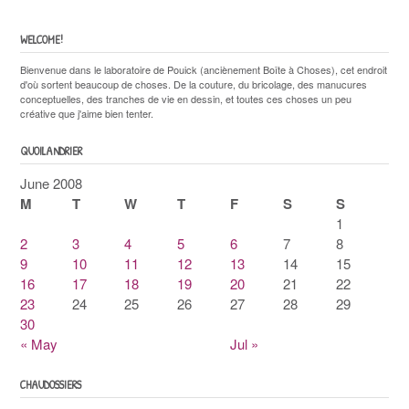
WELCOME!
Bienvenue dans le laboratoire de Pouick (anciènement Boîte à Choses), cet endroit
d'où sortent beaucoup de choses. De la couture, du bricolage, des manucures
conceptuelles, des tranches de vie en dessin, et toutes ces choses un peu
créative que j'aime bien tenter.
QUOILANDRIER
June 2008
M
T
W
T
F
S
S
1
2
3
4
5
6
7
8
9
10
11
12
13
14
15
16
17
18
19
20
21
22
23
24
25
26
27
28
29
30
« May
Jul »
CHAUDOSSIERS