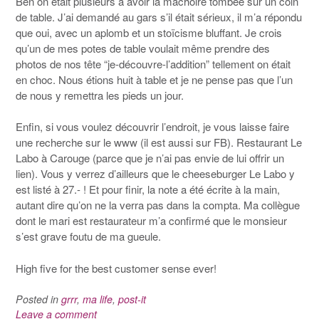
Ben on était plusieurs à avoir la mâchoire tombée sur un coin
de table. J’ai demandé au gars s’il était sérieux, il m’a répondu
que oui, avec un aplomb et un stoïcisme bluffant. Je crois
qu’un de mes potes de table voulait même prendre des
photos de nos tête “je-découvre-l’addition” tellement on était
en choc. Nous étions huit à table et je ne pense pas que l’un
de nous y remettra les pieds un jour.
Enfin, si vous voulez découvrir l’endroit, je vous laisse faire
une recherche sur le www (il est aussi sur FB). Restaurant Le
Labo à Carouge (parce que je n’ai pas envie de lui offrir un
lien). Vous y verrez d’ailleurs que le cheeseburger Le Labo y
est listé à 27.- ! Et pour finir, la note a été écrite à la main,
autant dire qu’on ne la verra pas dans la compta. Ma collègue
dont le mari est restaurateur m’a confirmé que le monsieur
s’est grave foutu de ma gueule.
High five for the best customer sense ever!
Posted in
grrr
,
ma life
,
post-it
Leave a comment