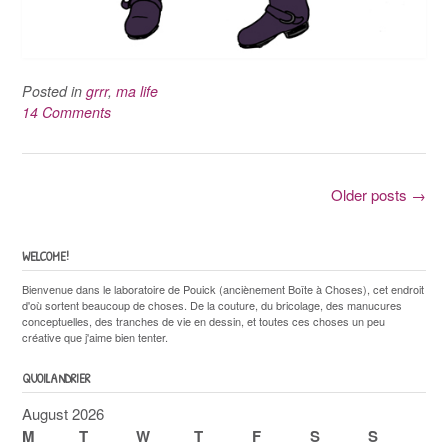
Posted in
grrr
,
ma life
14 Comments
Posts
Older posts
→
navigation
WELCOME!
Bienvenue dans le laboratoire de Pouick (anciènement Boîte à Choses), cet endroit
d'où sortent beaucoup de choses. De la couture, du bricolage, des manucures
conceptuelles, des tranches de vie en dessin, et toutes ces choses un peu
créative que j'aime bien tenter.
QUOILANDRIER
August 2026
M
T
W
T
F
S
S