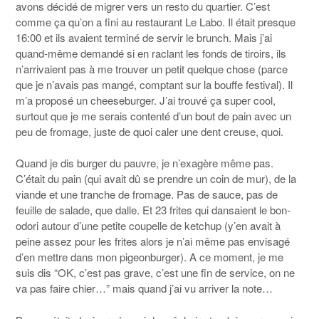
avons décidé de migrer vers un resto du quartier. C’est
comme ça qu’on a fini au restaurant Le Labo. Il était presque
16:00 et ils avaient terminé de servir le brunch. Mais j’ai
quand-même demandé si en raclant les fonds de tiroirs, ils
n’arrivaient pas à me trouver un petit quelque chose (parce
que je n’avais pas mangé, comptant sur la bouffe festival). Il
m’a proposé un cheeseburger. J’ai trouvé ça super cool,
surtout que je me serais contenté d’un bout de pain avec un
peu de fromage, juste de quoi caler une dent creuse, quoi.
Quand je dis burger du pauvre, je n’exagère même pas.
C’était du pain (qui avait dû se prendre un coin de mur), de la
viande et une tranche de fromage. Pas de sauce, pas de
feuille de salade, que dalle. Et 23 frites qui dansaient le bon-
odori autour d’une petite coupelle de ketchup (y’en avait à
peine assez pour les frites alors je n’ai même pas envisagé
d’en mettre dans mon pigeonburger). A ce moment, je me
suis dis “OK, c’est pas grave, c’est une fin de service, on ne
va pas faire chier…” mais quand j’ai vu arriver la note…