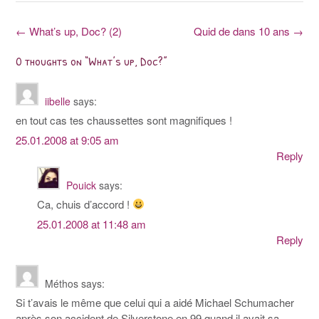
Post
←
What’s up, Doc? (2)
Quid de dans 10 ans
→
navigation
0 thoughts on “
What’s up, Doc?
”
iibelle
says:
en tout cas tes chaussettes sont magnifiques !
25.01.2008 at 9:05 am
Reply
Pouick
says:
Ca, chuis d’accord !
25.01.2008 at 11:48 am
Reply
Méthos
says:
Si t’avais le même que celui qui a aidé Michael Schumacher
après son accident de Silverstone en 99 quand il avait sa