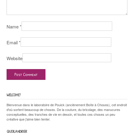
Name
*
Email
*
Website
WELCOME!
Bienvenue dans le laboratoire de Pouick (anciènement Boîte à Choses), cet endroit
d'où sortent beaucoup de choses. De la couture, du bricolage, des manucures
conceptuelles, des tranches de vie en dessin, et toutes ces choses un peu
créative que j'aime bien tenter.
QUOILANDRIER