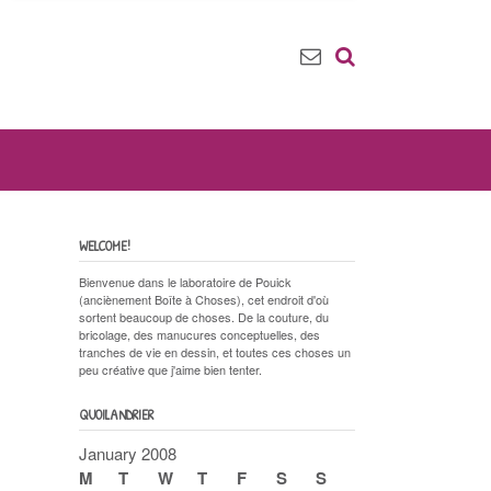
WELCOME!
Bienvenue dans le laboratoire de Pouick
(anciènement Boîte à Choses), cet endroit d'où
sortent beaucoup de choses. De la couture, du
bricolage, des manucures conceptuelles, des
tranches de vie en dessin, et toutes ces choses un
peu créative que j'aime bien tenter.
QUOILANDRIER
January 2008
M
T
W
T
F
S
S