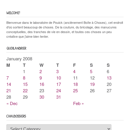
WELCOME!
Bienvenue dans le laboratoire de Pouick (anciènement Boîte à Choses), cet endroit
d'où sortent beaucoup de choses. De la couture, du bricolage, des manucures
conceptuelles, des tranches de vie en dessin, et toutes ces choses un peu
créative que j'aime bien tenter.
QUOILANDRIER
January 2008
M
T
W
T
F
S
S
1
2
3
4
5
6
7
8
9
10
11
12
13
14
15
16
17
18
19
20
21
22
23
24
25
26
27
28
29
30
31
« Dec
Feb »
CHAUDOSSIERS
Chaudossiers