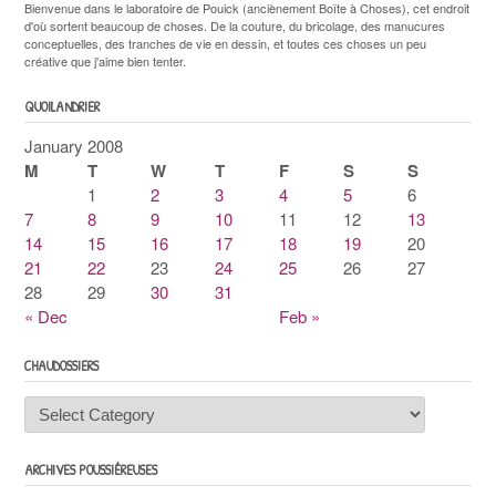
Bienvenue dans le laboratoire de Pouick (anciènement Boîte à Choses), cet endroit
d'où sortent beaucoup de choses. De la couture, du bricolage, des manucures
conceptuelles, des tranches de vie en dessin, et toutes ces choses un peu
créative que j'aime bien tenter.
QUOILANDRIER
January 2008
M
T
W
T
F
S
S
1
2
3
4
5
6
7
8
9
10
11
12
13
14
15
16
17
18
19
20
21
22
23
24
25
26
27
28
29
30
31
« Dec
Feb »
CHAUDOSSIERS
Chaudossiers
ARCHIVES POUSSIÉREUSES