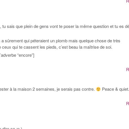
R
 tu sais que plein de gens vont te poser la même question et tu es dé
’en a sûrement qui péteraient un plomb mais quelque chose de très
ceux qui te cassent les pieds, c’est beau la maîtrise de soi.
l’adverbe “encore”]
R
ster à la maison 2 semaines, je serais pas contre.
Peace & quiet
R
 dire ça :p )