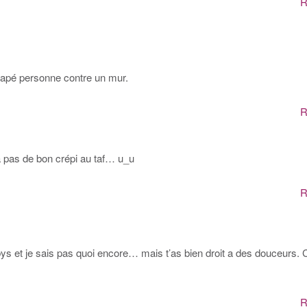
R
 rapé personne contre un mur.
R
as de bon crépi au taf… u_u
R
abys et je sais pas quoi encore… mais t’as bien droit a des douceurs. 
R