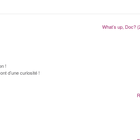
What’s up, Doc? (
on !
nt d’une curiosité !
R