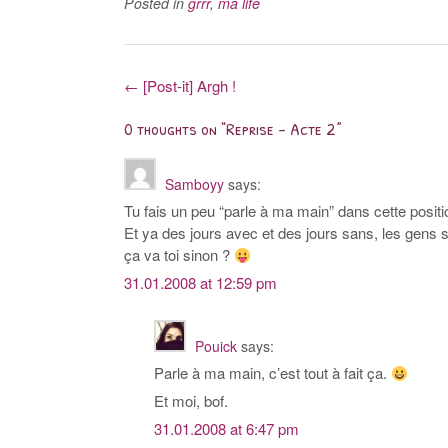
Posted in
grrr
,
ma life
Post
←
[Post-it] Argh !
navigation
0 thoughts on “
Reprise – Acte 2
”
Samboyy
says:
Tu fais un peu “parle à ma main” dans cette positi
Et ya des jours avec et des jours sans, les gens so
ça va toi sinon ?
31.01.2008 at 12:59 pm
Pouick
says:
Parle à ma main, c’est tout à fait ça.
Et moi, bof.
31.01.2008 at 6:47 pm