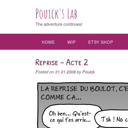
Pouick's Lab
The adventure continues!
HOME
WIP
ETSY SHOP
Reprise – Acte 2
Posted on
31.01.2008
by
Pouick