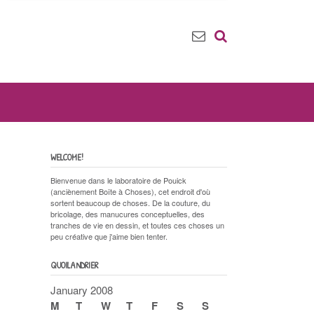
WELCOME!
Bienvenue dans le laboratoire de Pouick
(anciènement Boîte à Choses), cet endroit d'où
sortent beaucoup de choses. De la couture, du
bricolage, des manucures conceptuelles, des
tranches de vie en dessin, et toutes ces choses un
peu créative que j'aime bien tenter.
QUOILANDRIER
January 2008
M
T
W
T
F
S
S