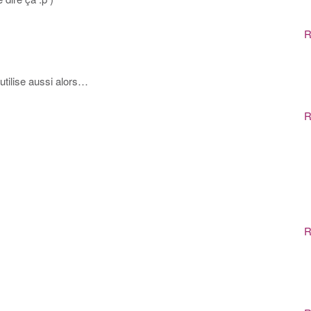
R
utilise aussi alors…
R
R