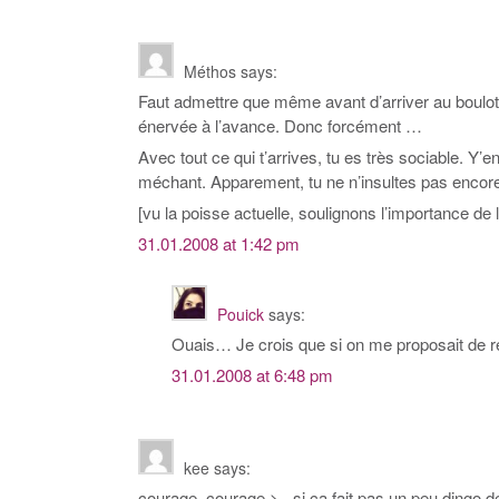
Méthos
says:
Faut admettre que même avant d’arriver au boulot,
énervée à l’avance. Donc forcément …
Avec tout ce qui t’arrives, tu es très sociable. Y
méchant. Apparement, tu ne n’insultes pas encore 
[vu la poisse actuelle, soulignons l’importance de 
31.01.2008 at 1:42 pm
Pouick
says:
Ouais… Je crois que si on me proposait de re
31.01.2008 at 6:48 pm
kee
says:
courage, courage >_ si ça fait pas un peu dingo de