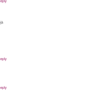
eply
jà
eply
.
eply