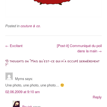
Posted in
couture & co.
Post
←
Excitant
[Post-it] Communiqué du poil
dans la main
→
navigation
13 thoughts on “
Mais qu’est-ce qui m’a occupé dernièrement
?
”
Myms
says:
Une photo, une photo, une photo…
02.06.2009 at 9:10 am
Reply
Pouick
says: