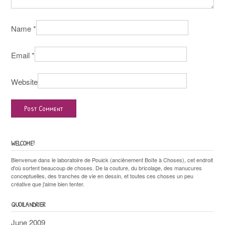
Name
*
Email
*
Website
WELCOME!
Bienvenue dans le laboratoire de Pouick (anciènement Boîte à Choses), cet endroit
d'où sortent beaucoup de choses. De la couture, du bricolage, des manucures
conceptuelles, des tranches de vie en dessin, et toutes ces choses un peu
créative que j'aime bien tenter.
QUOILANDRIER
June 2009