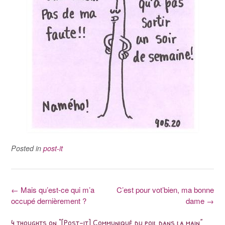
Posted in
post-it
Post
←
Mais qu’est-ce qui m’a
C’est pour vot’bien, ma bonne
occupé dernièrement ?
dame
→
navigation
4 thoughts on “
[Post-it] Communiqué du poil dans la main
”