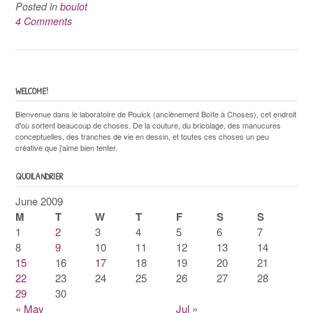
Posted in
boulot
4 Comments
WELCOME!
Bienvenue dans le laboratoire de Pouick (anciènement Boîte à Choses), cet endroit
d'où sortent beaucoup de choses. De la couture, du bricolage, des manucures
conceptuelles, des tranches de vie en dessin, et toutes ces choses un peu
créative que j'aime bien tenter.
QUOILANDRIER
June 2009
M
T
W
T
F
S
S
1
2
3
4
5
6
7
8
9
10
11
12
13
14
15
16
17
18
19
20
21
22
23
24
25
26
27
28
29
30
« May
Jul »