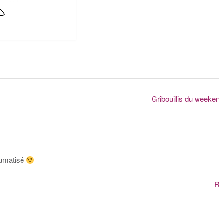
Gribouillis du weeke
raumatisé
R