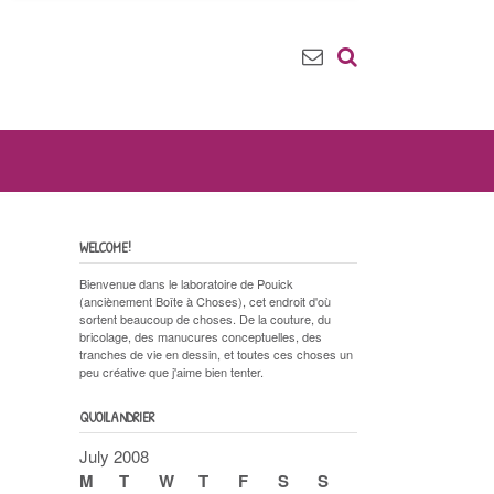
WELCOME!
Bienvenue dans le laboratoire de Pouick
(anciènement Boîte à Choses), cet endroit d'où
sortent beaucoup de choses. De la couture, du
bricolage, des manucures conceptuelles, des
tranches de vie en dessin, et toutes ces choses un
peu créative que j'aime bien tenter.
QUOILANDRIER
July 2008
M
T
W
T
F
S
S