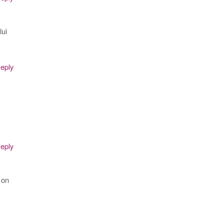
lui
eply
eply
 on