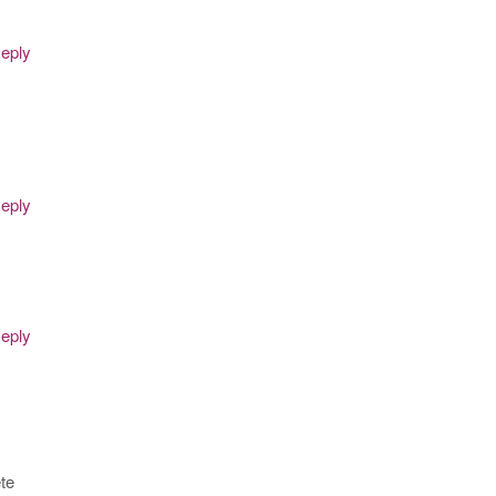
eply
eply
eply
ête