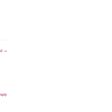
nd
→
eply