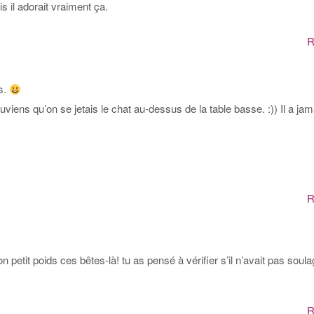
is il adorait vraiment ça.
R
es.
viens qu’on se jetais le chat au-dessus de la table basse. :)) Il a jam
R
 petit poids ces bêtes-là! tu as pensé à vérifier s’il n’avait pas soul
R