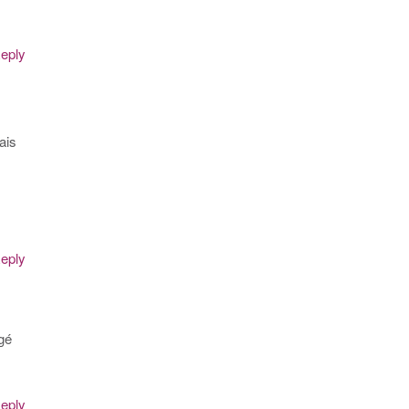
eply
ais
eply
agé
eply