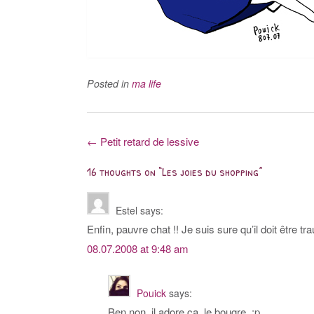
Posted in
ma life
Post
←
Petit retard de lessive
navigation
16 thoughts on “
Les joies du shopping
”
Estel
says:
Enfin, pauvre chat !! Je suis sure qu’il doit être t
08.07.2008 at 9:48 am
Pouick
says:
Ben non, il adore ça, le bougre. :p