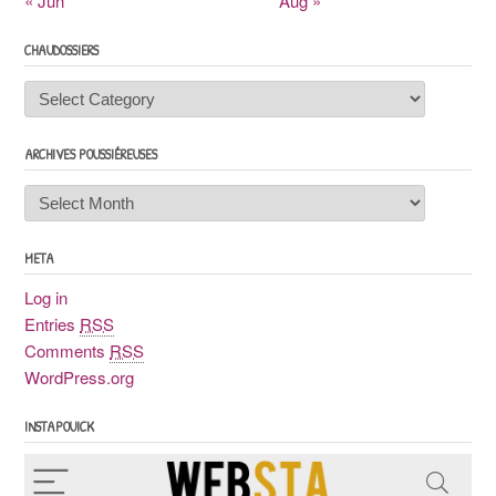
« Jun
Aug »
CHAUDOSSIERS
Chaudossiers
ARCHIVES POUSSIÉREUSES
Archives
poussiéreuses
META
Log in
Entries
RSS
Comments
RSS
WordPress.org
INSTAPOUICK