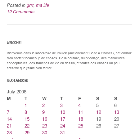
Posted in
grrr
,
ma life
12 Comments
WELCOME!
Bienvenue dans le laboratoire de Pouick (anciènement Boîte à Choses), cet endroit
d'où sortent beaucoup de choses. De la couture, du bricolage, des manucures
conceptuelles, des tranches de vie en dessin, et toutes ces choses un peu
créative que j'aime bien tenter.
QUOILANDRIER
July 2008
M
T
W
T
F
S
S
1
2
3
4
5
6
7
8
9
10
11
12
13
14
15
16
17
18
19
20
21
22
23
24
25
26
27
28
29
30
31