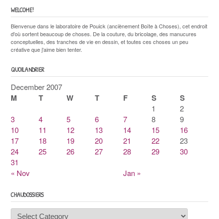
WELCOME!
Bienvenue dans le laboratoire de Pouick (anciènement Boîte à Choses), cet endroit
d'où sortent beaucoup de choses. De la couture, du bricolage, des manucures
conceptuelles, des tranches de vie en dessin, et toutes ces choses un peu
créative que j'aime bien tenter.
QUOILANDRIER
December 2007
M
T
W
T
F
S
S
1
2
3
4
5
6
7
8
9
10
11
12
13
14
15
16
17
18
19
20
21
22
23
24
25
26
27
28
29
30
31
« Nov
Jan »
CHAUDOSSIERS
Chaudossiers