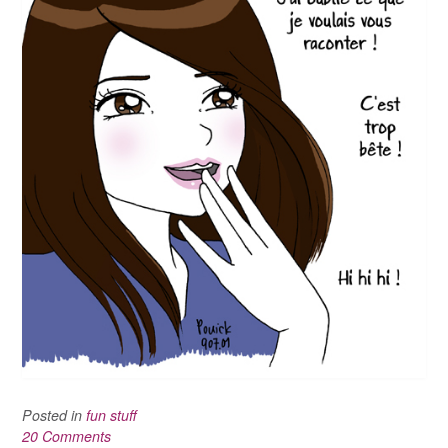
Posted in
fun stuff
20 Comments