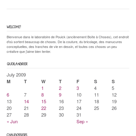
WELCOME!
Bienvenue dans le laboratoire de Pouick (anciènement Boîte à Choses), cet endroit
d'où sortent beaucoup de choses. De la couture, du bricolage, des manucures
conceptuelles, des tranches de vie en dessin, et toutes ces choses un peu
créative que j'aime bien tenter.
QUOILANDRIER
July 2009
M
T
W
T
F
S
S
1
2
3
4
5
6
7
8
9
10
11
12
13
14
15
16
17
18
19
20
21
22
23
24
25
26
27
28
29
30
31
« Jun
Sep »
CHAUDOSSIERS