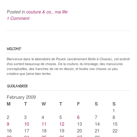
Posted in
couture & co.
,
ma life
1 Comment
WELCOME!
Bienvenue dans le laboratoire de Pouick (anciènement Boîte à Choses), cet endroit
d'où sortent beaucoup de choses. De la couture, du bricolage, des manucures
conceptuelles, des tranches de vie en dessin, et toutes ces choses un peu
créative que j'aime bien tenter.
QUOILANDRIER
February 2009
M
T
W
T
F
S
S
1
2
3
4
5
6
7
8
9
10
11
12
13
14
15
16
17
18
19
20
21
22