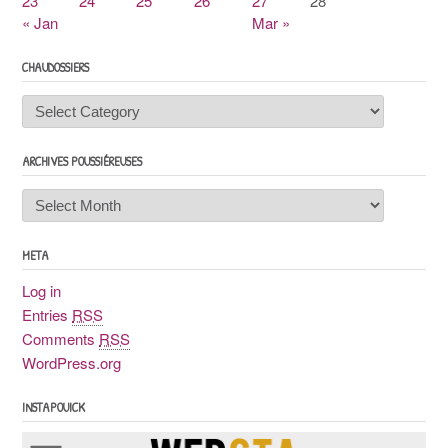
23
24
25
26
27
28
« Jan
Mar »
CHAUDOSSIERS
Chaudossiers
ARCHIVES POUSSIÉREUSES
Archives
poussiéreuses
META
Log in
Entries
RSS
Comments
RSS
WordPress.org
INSTAPOUICK