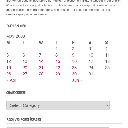
Bienvenue dans le laboratoire de Pouick (anciènement Boîte à Choses), cet endroit
d'où sortent beaucoup de choses. De la couture, du bricolage, des manucures
conceptuelles, des tranches de vie en dessin, et toutes ces choses un peu
créative que j'aime bien tenter.
QUOILANDRIER
May 2008
M
T
W
T
F
S
S
1
2
3
4
5
6
7
8
9
10
11
12
13
14
15
16
17
18
19
20
21
22
23
24
25
26
27
28
29
30
31
« Apr
Jun »
CHAUDOSSIERS
Chaudossiers
ARCHIVES POUSSIÉREUSES