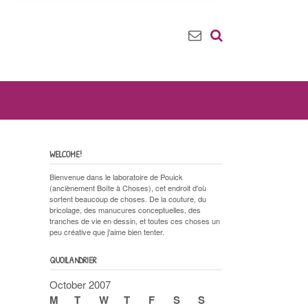
WELCOME!
Bienvenue dans le laboratoire de Pouick
(anciènement Boîte à Choses), cet endroit d'où
sortent beaucoup de choses. De la couture, du
bricolage, des manucures conceptuelles, des
tranches de vie en dessin, et toutes ces choses un
peu créative que j'aime bien tenter.
QUOILANDRIER
October 2007
M
T
W
T
F
S
S