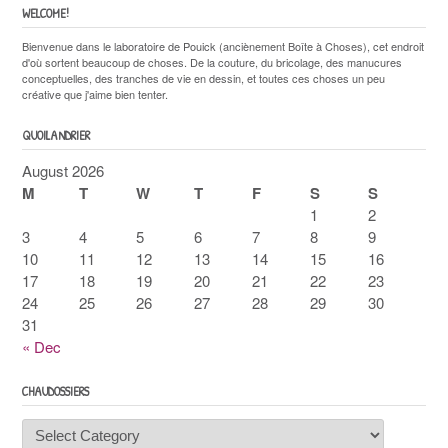
WELCOME!
Bienvenue dans le laboratoire de Pouick (anciènement Boîte à Choses), cet endroit
d'où sortent beaucoup de choses. De la couture, du bricolage, des manucures
conceptuelles, des tranches de vie en dessin, et toutes ces choses un peu
créative que j'aime bien tenter.
QUOILANDRIER
August 2026
M
T
W
T
F
S
S
1
2
3
4
5
6
7
8
9
10
11
12
13
14
15
16
17
18
19
20
21
22
23
24
25
26
27
28
29
30
31
« Dec
CHAUDOSSIERS
Chaudossiers