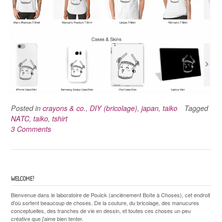
Posted in
crayons & co.
,
DIY (bricolage)
,
japan
,
taiko
Tagged
NATC
,
taiko
,
tshirt
3 Comments
WELCOME!
Bienvenue dans le laboratoire de Pouick (anciènement Boîte à Choses), cet endroit
d'où sortent beaucoup de choses. De la couture, du bricolage, des manucures
conceptuelles, des tranches de vie en dessin, et toutes ces choses un peu
créative que j'aime bien tenter.