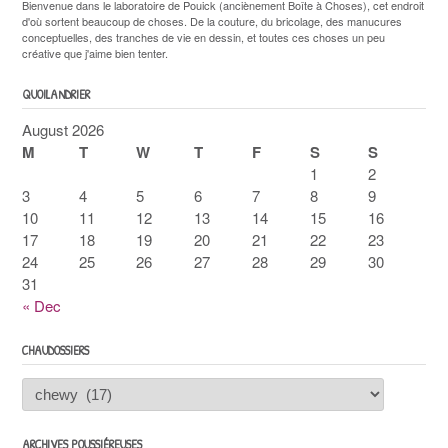
Bienvenue dans le laboratoire de Pouick (anciènement Boîte à Choses), cet endroit
d'où sortent beaucoup de choses. De la couture, du bricolage, des manucures
conceptuelles, des tranches de vie en dessin, et toutes ces choses un peu
créative que j'aime bien tenter.
QUOILANDRIER
August 2026
M
T
W
T
F
S
S
1
2
3
4
5
6
7
8
9
10
11
12
13
14
15
16
17
18
19
20
21
22
23
24
25
26
27
28
29
30
31
« Dec
CHAUDOSSIERS
Chaudossiers
ARCHIVES POUSSIÉREUSES