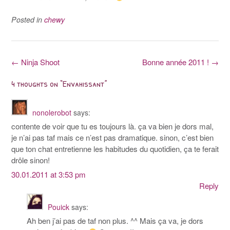
Posted in
chewy
Post
←
Ninja Shoot
Bonne année 2011 !
→
navigation
4 thoughts on “
Envahissant
”
nonolerobot
says:
contente de voir que tu es toujours là. ça va bien je dors mal,
je n’ai pas taf mais ce n’est pas dramatique. sinon, c’est bien
que ton chat entretienne les habitudes du quotidien, ça te ferait
drôle sinon!
30.01.2011 at 3:53 pm
Reply
Pouick
says:
Ah ben j’ai pas de taf non plus. ^^ Mais ça va, je dors