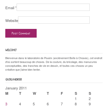
Email
*
Website
WELCOME!
Bienvenue dans le laboratoire de Pouick (anciènement Boîte à Choses), cet endroit
d'où sortent beaucoup de choses. De la couture, du bricolage, des manucures
conceptuelles, des tranches de vie en dessin, et toutes ces choses un peu
créative que j'aime bien tenter.
QUOILANDRIER
January 2011
M
T
W
T
F
S
S
1
2
3
4
5
6
7
8
9