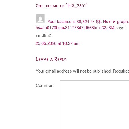
navigation
One thought on “
IMG_3641
”
Your balance is 36,824.44 $$. Next ➤ gr
hs=ab0170bec481177847fd566fc1d32a3f&
says:
vmd8h2
25.05.2026 at 10:27 am
Leave a Reply
Your email address will not be published.
Required
Comment