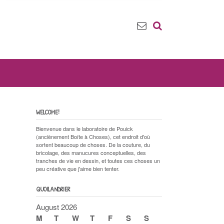
WELCOME!
Bienvenue dans le laboratoire de Pouick
(anciènement Boîte à Choses), cet endroit d'où
sortent beaucoup de choses. De la couture, du
bricolage, des manucures conceptuelles, des
tranches de vie en dessin, et toutes ces choses un
peu créative que j'aime bien tenter.
QUOILANDRIER
August 2026
M
T
W
T
F
S
S