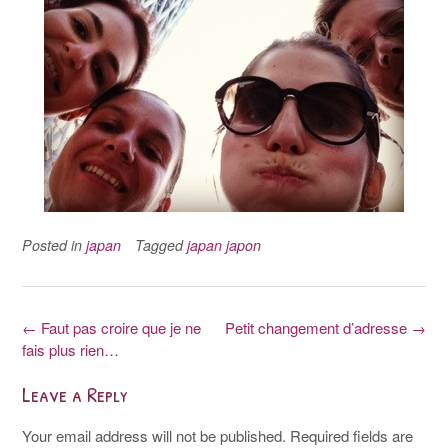
Posted in
japan
Tagged
japan japon
Post
←
Faut pas croire que je ne
Petit changement d’adresse
→
fais plus rien…
navigation
Leave a Reply
Your email address will not be published.
Required fields are