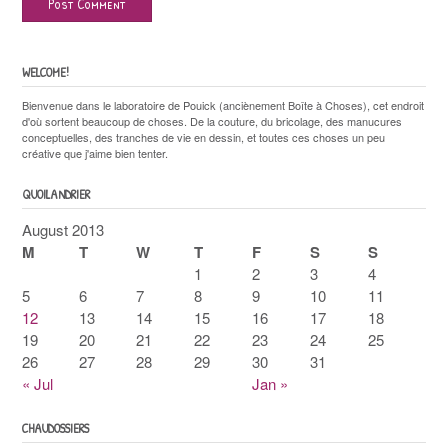
WELCOME!
Bienvenue dans le laboratoire de Pouick (anciènement Boîte à Choses), cet endroit
d'où sortent beaucoup de choses. De la couture, du bricolage, des manucures
conceptuelles, des tranches de vie en dessin, et toutes ces choses un peu
créative que j'aime bien tenter.
QUOILANDRIER
August 2013
M
T
W
T
F
S
S
1
2
3
4
5
6
7
8
9
10
11
12
13
14
15
16
17
18
19
20
21
22
23
24
25
26
27
28
29
30
31
« Jul
Jan »
CHAUDOSSIERS