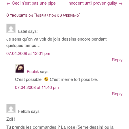
Post
←
Ceci n’est pas une pipe
Innocent until proven guilty
→
navigation
0 thoughts on “
Inspiration du weekend
”
Estel
says:
Je sens qu’on va voir de jolis dessins encore pendant
quelques temps…
07.04.2008 at 12:01 pm
Reply
Pouick
says:
C’est possible.
C’est même fort possible.
07.04.2008 at 11:40 pm
Reply
Felicia
says:
Zoli !
Tu prends les commandes ? La rose (5eme dessin) ou la