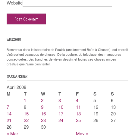
Website
WELCOME!
Bienvenue dans le laboratoire de Pouick (anciènement Boîte à Choses), cet endroit
d'où sortent beaucoup de choses. De la couture, du bricolage, des manucures
conceptuelles, des tranches de vie en dessin, et toutes ces choses un peu
créative que j'aime bien tenter.
QUOILANDRIER
April 2008
M
T
W
T
F
S
S
1
2
3
4
5
6
7
8
9
10
11
12
13
14
15
16
17
18
19
20
21
22
23
24
25
26
27
28
29
30
« Mar
May »