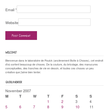
Email
*
Website
WELCOME!
Bienvenue dans le laboratoire de Pouick (anciènement Boîte à Choses), cet endroit
d'où sortent beaucoup de choses. De la couture, du bricolage, des manucures
conceptuelles, des tranches de vie en dessin, et toutes ces choses un peu
créative que j'aime bien tenter.
QUOILANDRIER
November 2007
M
T
W
T
F
S
S
1
2
3
4
5
6
7
8
9
10
11