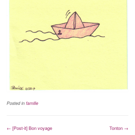
Posted in
famille
Post
←
[Post-it] Bon voyage
Tonton
→