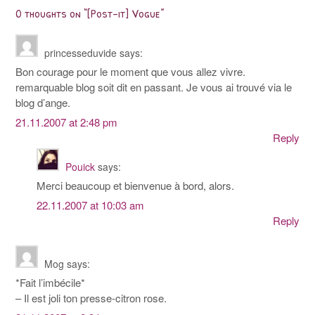
navigation
0 thoughts on “
[Post-it] Vogue
”
princesseduvide
says:
Bon courage pour le moment que vous allez vivre.
remarquable blog soit dit en passant. Je vous ai trouvé via le
blog d’ange.
21.11.2007 at 2:48 pm
Reply
Pouick
says:
Merci beaucoup et bienvenue à bord, alors.
22.11.2007 at 10:03 am
Reply
Mog
says:
*Fait l’imbécile*
– Il est joli ton presse-citron rose.