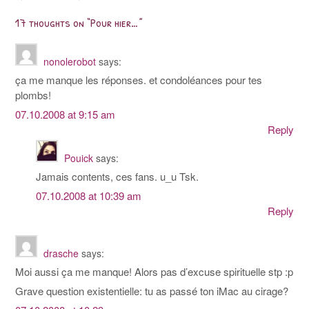
navigation
17 thoughts on “
Pour hier…
”
nonolerobot
says:
ça me manque les réponses. et condoléances pour tes
plombs!
07.10.2008 at 9:15 am
Reply
Pouick
says:
Jamais contents, ces fans. u_u Tsk.
07.10.2008 at 10:39 am
Reply
drasche
says:
Moi aussi ça me manque! Alors pas d’excuse spirituelle stp :p
Grave question existentielle: tu as passé ton iMac au cirage?