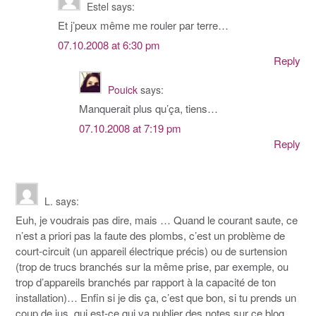
Estel
says:
Et j’peux même me rouler par terre…
07.10.2008 at 6:30 pm
Reply
Pouick
says:
Manquerait plus qu’ça, tiens…
07.10.2008 at 7:19 pm
Reply
L.
says:
Euh, je voudrais pas dire, mais … Quand le courant saute, ce
n’est a priori pas la faute des plombs, c’est un problème de
court-circuit (un appareil électrique précis) ou de surtension
(trop de trucs branchés sur la même prise, par exemple, ou
trop d’appareils branchés par rapport à la capacité de ton
installation)… Enfin si je dis ça, c’est que bon, si tu prends un
coup de jus, qui est-ce qui va publier des notes sur ce blog,