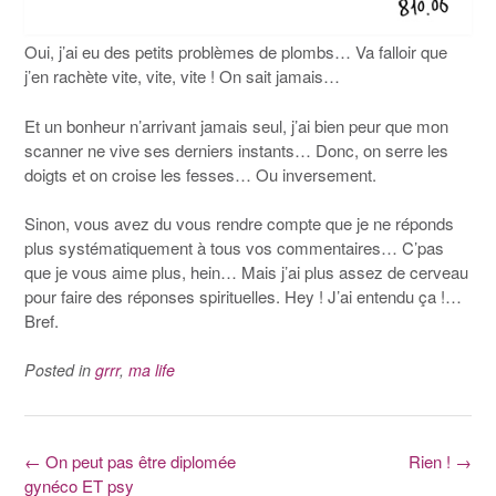
Oui, j’ai eu des petits problèmes de plombs… Va falloir que
j’en rachète vite, vite, vite ! On sait jamais…
Et un bonheur n’arrivant jamais seul, j’ai bien peur que mon
scanner ne vive ses derniers instants… Donc, on serre les
doigts et on croise les fesses… Ou inversement.
Sinon, vous avez du vous rendre compte que je ne réponds
plus systématiquement à tous vos commentaires… C’pas
que je vous aime plus, hein… Mais j’ai plus assez de cerveau
pour faire des réponses spirituelles. Hey ! J’ai entendu ça !…
Bref.
Posted in
grrr
,
ma life
Post
←
On peut pas être diplomée
Rien !
→
gynéco ET psy