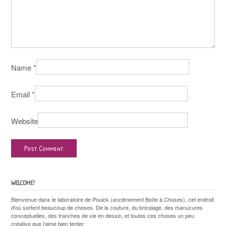
Name
*
Email
*
Website
WELCOME!
Bienvenue dans le laboratoire de Pouick (anciènement Boîte à Choses), cet endroit
d'où sortent beaucoup de choses. De la couture, du bricolage, des manucures
conceptuelles, des tranches de vie en dessin, et toutes ces choses un peu
créative que j'aime bien tenter.