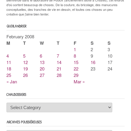
d'où sortent beaucoup de choses. De la couture, du bricolage, des manucures
conceptuelles, des tranches de vie en dessin, et toutes ces choses un peu
créative que j'aime bien tenter.
QUOILANDRIER
February 2008
M
T
W
T
F
S
S
1
2
3
4
5
6
7
8
9
10
11
12
13
14
15
16
17
18
19
20
21
22
23
24
25
26
27
28
29
« Jan
Mar »
CHAUDOSSIERS
Chaudossiers
ARCHIVES POUSSIÉREUSES