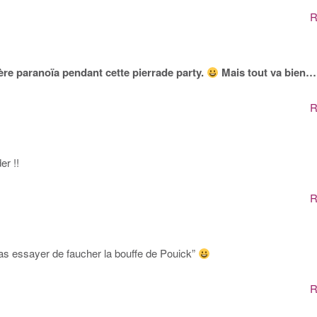
R
ère paranoïa pendant cette pierrade party.
Mais tout va bien…
R
er !!
R
as essayer de faucher la bouffe de Pouick”
R