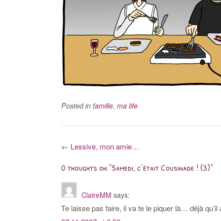
Posted in
famille
,
ma life
Post
←
Lessive, mon amie…
navigation
0 thoughts on “
Samedi, c’était Cousinade ! (3)
”
ClaireMM
says:
Te laisse pas faire, il va te le piquer là… déjà qu’