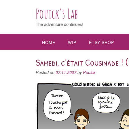
Pouick's Lab
The adventure continues!
HOME
WIP
ETSY SHOP
Samedi, c’était Cousinade ! (
Posted on
07.11.2007
by
Pouick