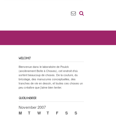
WELCOME!
Bienvenue dans le laboratoire de Pouick
(anciènement Boîte à Choses), cet endroit d'où
sortent beaucoup de choses. De la couture, du
bricolage, des manucures conceptuelles, des
tranches de vie en dessin, et toutes ces choses un
peu créative que j'aime bien tenter.
QUOILANDRIER
November 2007
M
T
W
T
F
S
S