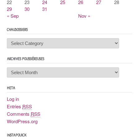
22
23
24
25
26
27
28
29
30
31
« Sep
Nov »
CHAUDOSSIERS
Chaudossiers
ARCHIVES POUSSIÉREUSES
Archives
poussiéreuses
META
Log in
Entries
RSS
Comments
RSS
WordPress.org
INSTAPOUICK