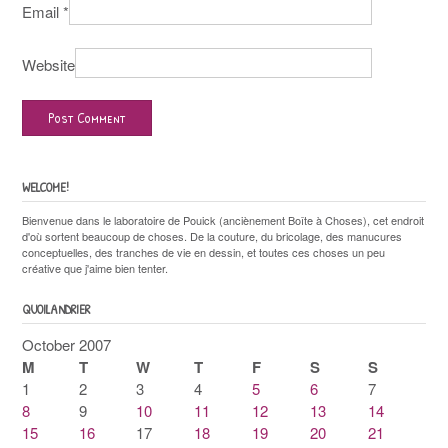
Email
*
Website
WELCOME!
Bienvenue dans le laboratoire de Pouick (anciènement Boîte à Choses), cet endroit
d'où sortent beaucoup de choses. De la couture, du bricolage, des manucures
conceptuelles, des tranches de vie en dessin, et toutes ces choses un peu
créative que j'aime bien tenter.
QUOILANDRIER
October 2007
M
T
W
T
F
S
S
1
2
3
4
5
6
7
8
9
10
11
12
13
14
15
16
17
18
19
20
21