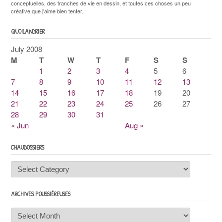
conceptuelles, des tranches de vie en dessin, et toutes ces choses un peu
créative que j'aime bien tenter.
QUOILANDRIER
July 2008
M
T
W
T
F
S
S
1
2
3
4
5
6
7
8
9
10
11
12
13
14
15
16
17
18
19
20
21
22
23
24
25
26
27
28
29
30
31
« Jun
Aug »
CHAUDOSSIERS
Chaudossiers
ARCHIVES POUSSIÉREUSES
Archives